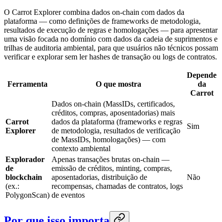
O Carrot Explorer combina dados on-chain com dados da
plataforma — como definições de frameworks de metodologia,
resultados de execução de regras e homologações — para apresentar
uma visão focada no domínio com dados da cadeia de suprimentos e
trilhas de auditoria ambiental, para que usuários não técnicos possam
verificar e explorar sem ler hashes de transação ou logs de contratos.
Depende
Ferramenta
O que mostra
da
Carrot
Dados on-chain (MassIDs, certificados,
créditos, compras, aposentadorias) mais
Carrot
dados da plataforma (frameworks e regras
Sim
Explorer
de metodologia, resultados de verificação
de MassIDs, homologações) — com
contexto ambiental
Explorador
Apenas transações brutas on-chain —
de
emissão de créditos, minting, compras,
blockchain
aposentadorias, distribuição de
Não
(ex.:
recompensas, chamadas de contratos, logs
PolygonScan)
de eventos
Por que isso importa