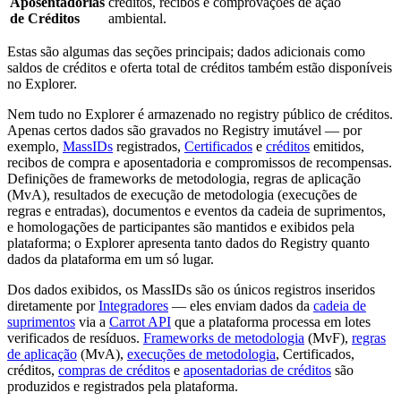
Aposentadorias
créditos, recibos e comprovações de ação
de Créditos
ambiental.
Estas são algumas das seções principais; dados adicionais como
saldos de créditos e oferta total de créditos também estão disponíveis
no Explorer.
Nem tudo no Explorer é armazenado no registry público de créditos.
Apenas certos dados são gravados no Registry imutável — por
exemplo,
MassIDs
registrados,
Certificados
e
créditos
emitidos,
recibos de compra e aposentadoria e compromissos de recompensas.
Definições de frameworks de metodologia, regras de aplicação
(MvA), resultados de execução de metodologia (execuções de
regras e entradas), documentos e eventos da cadeia de suprimentos,
e homologações de participantes são mantidos e exibidos pela
plataforma; o Explorer apresenta tanto dados do Registry quanto
dados da plataforma em um só lugar.
Dos dados exibidos, os MassIDs são os únicos registros inseridos
diretamente por
Integradores
— eles enviam dados da
cadeia de
suprimentos
via a
Carrot API
que a plataforma processa em lotes
verificados de resíduos.
Frameworks de metodologia
(MvF),
regras
de aplicação
(MvA),
execuções de metodologia
, Certificados,
créditos,
compras de créditos
e
aposentadorias de créditos
são
produzidos e registrados pela plataforma.