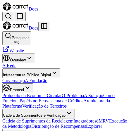
Docs
Docs
Pesquisar
⌘
K
Website
Overview
A Rede
Infraestrutura Pública Digital
Governança
A Fundação
Protocol
Protocolo da Economia Circular
O Problema
A Solução
Como
Funciona
Papéis no Ecossistema de Créditos
Arquitetura da
Plataforma
Verificação de Terceiros
Cadeia de Suprimentos e Verificação
Cadeia de Suprimentos da Reciclagem
Integradores
dMRV
Execução
da Metodologia
Distribuição de Recompensas
Explorer