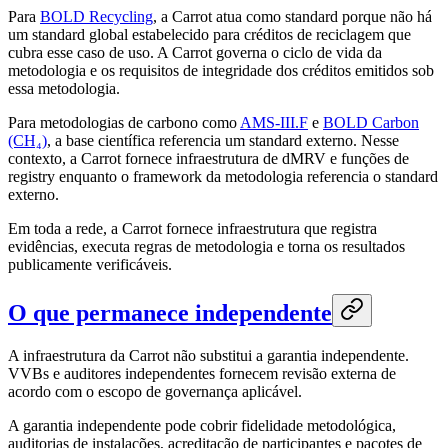
Para
BOLD Recycling
, a Carrot atua como standard porque não há
um standard global estabelecido para créditos de reciclagem que
cubra esse caso de uso. A Carrot governa o ciclo de vida da
metodologia e os requisitos de integridade dos créditos emitidos sob
essa metodologia.
Para metodologias de carbono como
AMS-III.F
e
BOLD Carbon
(CH₄)
, a base científica referencia um standard externo. Nesse
contexto, a Carrot fornece infraestrutura de dMRV e funções de
registry enquanto o framework da metodologia referencia o standard
externo.
Em toda a rede, a Carrot fornece infraestrutura que registra
evidências, executa regras de metodologia e torna os resultados
publicamente verificáveis.
O que permanece independente
A infraestrutura da Carrot não substitui a garantia independente.
VVBs e auditores independentes fornecem revisão externa de
acordo com o escopo de governança aplicável.
A garantia independente pode cobrir fidelidade metodológica,
auditorias de instalações, acreditação de participantes e pacotes de