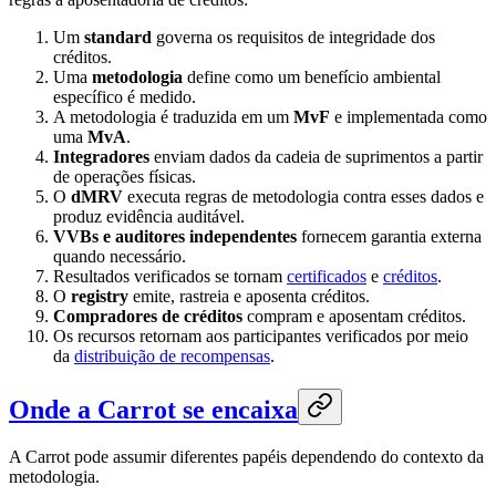
Um
standard
governa os requisitos de integridade dos
créditos.
Uma
metodologia
define como um benefício ambiental
específico é medido.
A metodologia é traduzida em um
MvF
e implementada como
uma
MvA
.
Integradores
enviam dados da cadeia de suprimentos a partir
de operações físicas.
O
dMRV
executa regras de metodologia contra esses dados e
produz evidência auditável.
VVBs e auditores independentes
fornecem garantia externa
quando necessário.
Resultados verificados se tornam
certificados
e
créditos
.
O
registry
emite, rastreia e aposenta créditos.
Compradores de créditos
compram e aposentam créditos.
Os recursos retornam aos participantes verificados por meio
da
distribuição de recompensas
.
Onde a Carrot se encaixa
A Carrot pode assumir diferentes papéis dependendo do contexto da
metodologia.