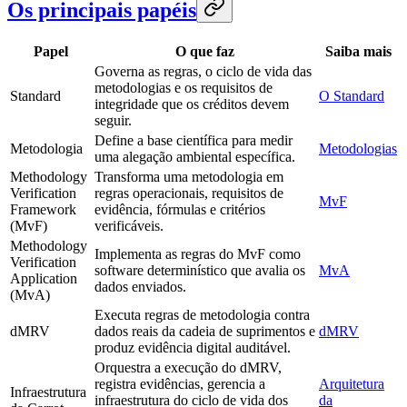
Os principais papéis
Papel
O que faz
Saiba mais
Governa as regras, o ciclo de vida das
metodologias e os requisitos de
Standard
O Standard
integridade que os créditos devem
seguir.
Define a base científica para medir
Metodologia
Metodologias
uma alegação ambiental específica.
Methodology
Transforma uma metodologia em
Verification
regras operacionais, requisitos de
MvF
Framework
evidência, fórmulas e critérios
(MvF)
verificáveis.
Methodology
Implementa as regras do MvF como
Verification
software determinístico que avalia os
MvA
Application
dados enviados.
(MvA)
Executa regras de metodologia contra
dMRV
dados reais da cadeia de suprimentos e
dMRV
produz evidência digital auditável.
Orquestra a execução do dMRV,
registra evidências, gerencia a
Arquitetura
Infraestrutura
infraestrutura do ciclo de vida dos
da