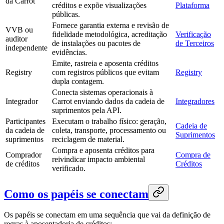
da Carrot
créditos e expõe visualizações
Plataforma
públicas.
Fornece garantia externa e revisão de
VVB ou
fidelidade metodológica, acreditação
Verificação
auditor
de instalações ou pacotes de
de Terceiros
independente
evidências.
Emite, rastreia e aposenta créditos
Registry
com registros públicos que evitam
Registry
dupla contagem.
Conecta sistemas operacionais à
Integrador
Carrot enviando dados da cadeia de
Integradores
suprimentos pela API.
Participantes
Executam o trabalho físico: geração,
Cadeia de
da cadeia de
coleta, transporte, processamento ou
Suprimentos
suprimentos
reciclagem de material.
Compra e aposenta créditos para
Comprador
Compra de
reivindicar impacto ambiental
de créditos
Créditos
verificado.
Como os papéis se conectam
Os papéis se conectam em uma sequência que vai da definição de
regras à aposentadoria de créditos: