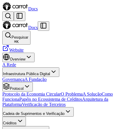
Docs
Docs
Pesquisar
⌘
K
Website
Overview
A Rede
Infraestrutura Pública Digital
Governança
A Fundação
Protocol
Protocolo da Economia Circular
O Problema
A Solução
Como
Funciona
Papéis no Ecossistema de Créditos
Arquitetura da
Plataforma
Verificação de Terceiros
Cadeia de Suprimentos e Verificação
Créditos