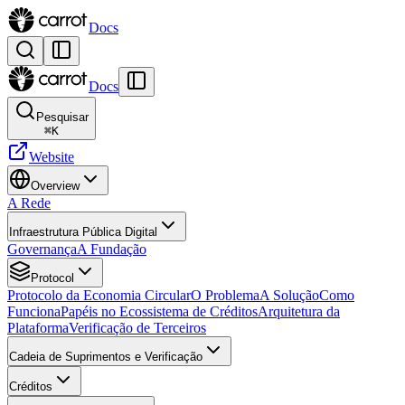
Docs
Docs
Pesquisar
⌘
K
Website
Overview
A Rede
Infraestrutura Pública Digital
Governança
A Fundação
Protocol
Protocolo da Economia Circular
O Problema
A Solução
Como
Funciona
Papéis no Ecossistema de Créditos
Arquitetura da
Plataforma
Verificação de Terceiros
Cadeia de Suprimentos e Verificação
Créditos