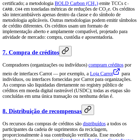
certificado; a metodologia
BOLD Carbon (CH₄)
emite TCCs
C-
em toneladas métricas de reduções de CO₂e. Os créditos
CARB.CH4
são intercambiáveis apenas dentro da classe e do símbolo de
metodologia aplicáveis. Outras metodologias podem emitir símbolos
de crédito diferentes. Os créditos usam um formato de
implementação aberto e amplamente compatível, projetado para
atividade de mercado: compra, custódia e aposentadoria.
7. Compra de créditos
Compradores (organizações ou indivíduos)
compram créditos
por
meio de interfaces Carrot — por exemplo, a
Loja Carrot
para
indivíduos, ou interfaces fornecidas por Carrot para organizações.
As compras são liquidadas diretamente no registry público de
créditos em moeda digital rastreável (USDC); todas as etapas são
concluídas em uma única transação ou nenhuma delas é.
8. Distribuição de recompensas
Os recursos das compras de créditos são
distribuídos
a todos os
participantes da cadeia de suprimentos da reciclagem,
proporcionalmente à sua contribuição verificada. Esse modelo