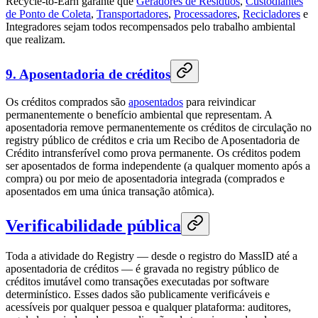
Recycle-to-Earn garante que
Geradores de Resíduos
,
Custodiantes
de Ponto de Coleta
,
Transportadores
,
Processadores
,
Recicladores
e
Integradores sejam todos recompensados pelo trabalho ambiental
que realizam.
9. Aposentadoria de créditos
Os créditos comprados são
aposentados
para reivindicar
permanentemente o benefício ambiental que representam. A
aposentadoria remove permanentemente os créditos de circulação no
registry público de créditos e cria um Recibo de Aposentadoria de
Crédito intransferível como prova permanente. Os créditos podem
ser aposentados de forma independente (a qualquer momento após a
compra) ou por meio de aposentadoria integrada (comprados e
aposentados em uma única transação atômica).
Verificabilidade pública
Toda a atividade do Registry — desde o registro do MassID até a
aposentadoria de créditos — é gravada no registry público de
créditos imutável como transações executadas por software
determinístico. Esses dados são publicamente verificáveis e
acessíveis por qualquer pessoa e qualquer plataforma: auditores,