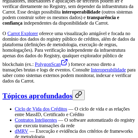
reguladores, indexadores e aplicações de terceiros podem ler e
verificar diretamente no Registry, sem depender da infraestrutura da
Carrot. Esse design possibilita
interoperabilidade
(outros sistemas
podem construir sobre os mesmos dados) e
transparência e
confiança
independentes da disponibilidade da Carrot.
O
Carrot Explorer
oferece uma visualização amigável e focada no
domínio dos dados do registry público de créditos, além de dados da
plataforma (definições de metodologia, execução de regras,
homologações). Para verificação independente da infraestrutura
apenas dos dados do Registry, qualquer explorador público de
blockchain (ex.:
PolygonScan
) fornece acesso direto a
transações brutas e logs de eventos. Consulte
Interoperabilidade
para
saber como sistemas externos podem monitorar, indexar e verificar
dados da Carrot.
Tópicos aprofundados
Ciclo de Vida dos Créditos
— O ciclo de vida e as relações
entre MassID, Certificado e Crédito
Contratos Inteligentes
— O software automatizado do registry
que executa transações da rede
dMRV
— Execução e evidência dos critérios de frameworks
de metodologia