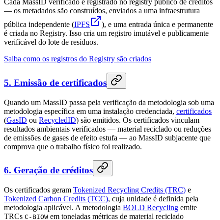
Cada MassID verificado é registrado no registry público de créditos
— os metadados são construídos, enviados a uma infraestrutura
pública independente (
IPFS
), e uma entrada única e permanente
é criada no Registry. Isso cria um registro imutável e publicamente
verificável do lote de resíduos.
Saiba como os registros do Registry são criados
5. Emissão de certificados
Quando um MassID passa pela verificação da metodologia sob uma
metodologia específica em uma instalação credenciada,
certificados
(
GasID
ou
RecycledID
) são emitidos. Os certificados vinculam
resultados ambientais verificados — material reciclado ou reduções
de emissões de gases de efeito estufa — ao MassID subjacente que
comprova que o trabalho físico foi realizado.
6. Geração de créditos
Os certificados geram
Tokenized Recycling Credits (TRC)
e
Tokenized Carbon Credits (TCC)
, cuja unidade é definida pela
metodologia aplicável. A metodologia
BOLD Recycling
emite
TRCs
em toneladas métricas de material reciclado
C-BIOW