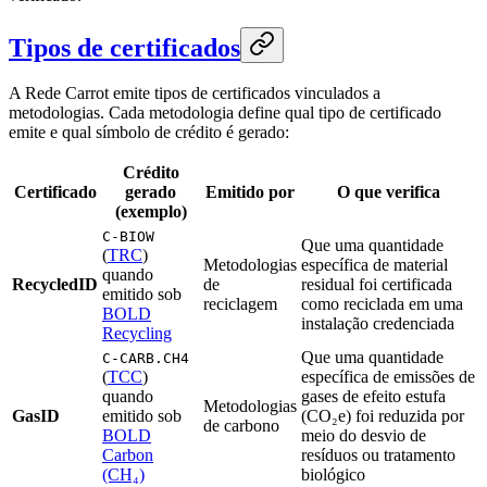
Tipos de certificados
A Rede Carrot emite tipos de certificados vinculados a
metodologias. Cada metodologia define qual tipo de certificado
emite e qual símbolo de crédito é gerado:
Crédito
Certificado
gerado
Emitido por
O que verifica
(exemplo)
C-BIOW
Que uma quantidade
(
TRC
)
Metodologias
específica de material
quando
RecycledID
de
residual foi certificada
emitido sob
reciclagem
como reciclada em uma
BOLD
instalação credenciada
Recycling
Que uma quantidade
C-CARB.CH4
(
TCC
)
específica de emissões de
quando
gases de efeito estufa
Metodologias
GasID
emitido sob
(CO₂e) foi reduzida por
de carbono
BOLD
meio do desvio de
Carbon
resíduos ou tratamento
(CH₄)
biológico