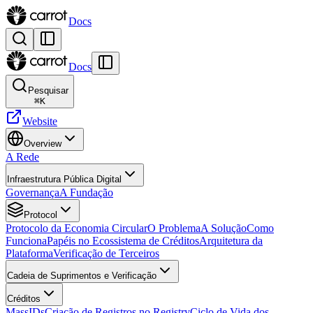
Docs
Docs
Pesquisar
⌘
K
Website
Overview
A Rede
Infraestrutura Pública Digital
Governança
A Fundação
Protocol
Protocolo da Economia Circular
O Problema
A Solução
Como
Funciona
Papéis no Ecossistema de Créditos
Arquitetura da
Plataforma
Verificação de Terceiros
Cadeia de Suprimentos e Verificação
Créditos
MassIDs
Criação de Registros no Registry
Ciclo de Vida dos