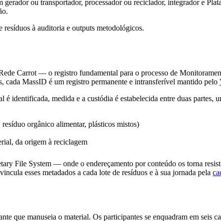
m gerador ou transportador, processador ou reciclador, integrador e Pla
ão.
resíduos à auditoria e outputs metodológicos.
Rede Carrot — o registro fundamental para o processo de Monitoramento,
os, cada MassID é um registro permanente e intransferível mantido pelo
 identificada, medida e a custódia é estabelecida entre duas partes, u
 resíduo orgânico alimentar, plásticos mistos)
ial, da origem à reciclagem
ary File System — onde o endereçamento por conteúdo os torna resisten
vincula esses metadados a cada lote de resíduos e à sua jornada pela
ca
ante que manuseia o material. Os participantes se enquadram em seis ca