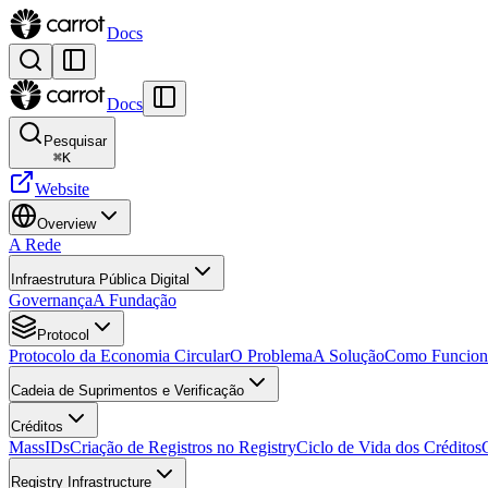
Docs
Docs
Pesquisar
⌘
K
Website
Overview
A Rede
Infraestrutura Pública Digital
Governança
A Fundação
Protocol
Protocolo da Economia Circular
O Problema
A Solução
Como Funcion
Cadeia de Suprimentos e Verificação
Créditos
MassIDs
Criação de Registros no Registry
Ciclo de Vida dos Créditos
Registry Infrastructure