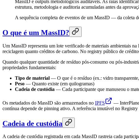
MassID e outputs metodológicos auditáveis. As raias identifica
estrutura, metodologia e auditoria acumuladas antes da aprovaç
A sequência completa de eventos de um MassID — da coleta de 
O que é um MassID?
Um MassID representa um lote verificado de materiais ambientais na 
reciclagem quanto créditos de carbono. No registry público de crédit
Quando qualquer quantidade de resíduo pós-consumo ou pós-industrial é
propriedades fundamentais:
Tipo de material
— O que é o resíduo (ex.: vidro transparente,
Peso
— Quanto existe (em quilogramas)
Cadeia de custódia
— Cada participante que manuseou o mater
Os metadados do MassID são armazenados no
IPFS
— InterPlanet
contínua depende de pinning ativo. A referência imutável no Registry 
Cadeia de custódia
A cadeia de custódia registrada em cada MassID rastreia cada particip