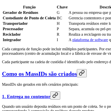
Função
Chave
Descri
Gerador de Resíduos
G
A pessoa ou empresa que p
Custodiante de Ponto de Coleta
BC
Gerencia contentores e pon
Transportador
H
Transporta resíduos entre l
Processador
P
Separa, acumula ou pré-pro
Reciclador
R
Realiza a reciclagem ou tra
Integrador
I
A
plataforma de software
qu
Cada categoria de função pode incluir múltiplos participantes. Por exe
processadores (centro de acumulação local e a fábrica de envase de vi
Cada participante na cadeia de custódia é identificado pelo endereço
Como os MassIDs são criados
MassIDs são gerados em três cenários principais:
1. Entrega no contentor
Quando um usuário deposita resíduos em um ponto de coleta. Se o pro
correspondendo à composição de resíduos daquele produto.