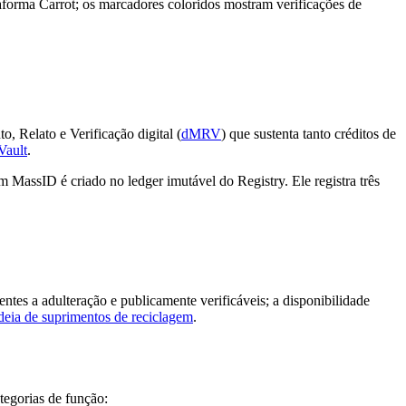
taforma Carrot; os marcadores coloridos mostram verificações de
 Relato e Verificação digital (
dMRV
) que sustenta tanto créditos de
Vault
.
m MassID é criado no ledger imutável do Registry. Ele registra três
tes a adulteração e publicamente verificáveis; a disponibilidade
deia de suprimentos de reciclagem
.
tegorias de função: