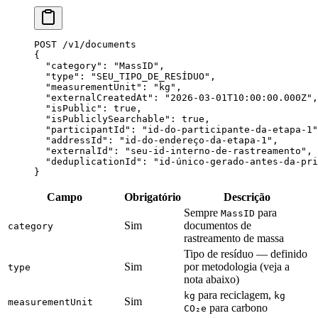
POST /v
1
/documents
{
  "category"
: 
"MassID"
,
  "type"
: 
"SEU_TIPO_DE_RESÍDUO"
,
  "measurementUnit"
: 
"kg"
,
  "externalCreatedAt"
: 
"2026-03-01T10:00:00.000Z"
,
  "isPublic"
: 
true
,
  "isPubliclySearchable"
: 
true
,
  "participantId"
: 
"id-do-participante-da-etapa-1"
  "addressId"
: 
"id-do-endereço-da-etapa-1"
,
  "externalId"
: 
"seu-id-interno-de-rastreamento"
,
  "deduplicationId"
: 
"id-único-gerado-antes-da-pri
}
Campo
Obrigatório
Descrição
Sempre
para
MassID
Sim
documentos de
category
rastreamento de massa
Tipo de resíduo — definido
Sim
por metodologia (veja a
type
nota abaixo)
para reciclagem,
kg
kg
Sim
measurementUnit
para carbono
CO₂e