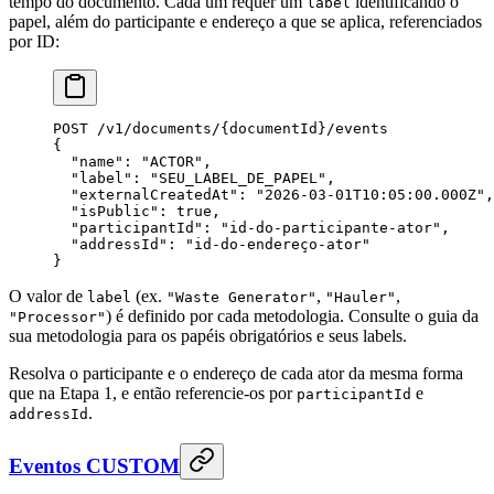
tempo do documento. Cada um requer um
identificando o
label
papel, além do participante e endereço a que se aplica, referenciados
por ID:
POST /v
1
/documents/{
documentId
}/events
{
  "name"
: 
"ACTOR"
,
  "label"
: 
"SEU_LABEL_DE_PAPEL"
,
  "externalCreatedAt"
: 
"2026-03-01T10:05:00.000Z"
,
  "isPublic"
: 
true
,
  "participantId"
: 
"id-do-participante-ator"
,
  "addressId"
: 
"id-do-endereço-ator"
}
O valor de
(ex.
,
,
label
"Waste Generator"
"Hauler"
) é definido por cada metodologia. Consulte o guia da
"Processor"
sua metodologia para os papéis obrigatórios e seus labels.
Resolva o participante e o endereço de cada ator da mesma forma
que na Etapa 1, e então referencie-os por
e
participantId
.
addressId
Eventos CUSTOM