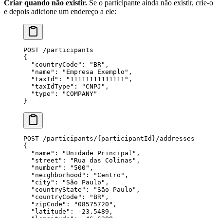
Criar quando não existir.
Se o participante ainda não existir, crie-o
e depois adicione um endereço a ele:
POST /participants
{
  "countryCode"
: 
"BR"
,
  "name"
: 
"Empresa Exemplo"
,
  "taxId"
: 
"11111111111111"
,
  "taxIdType"
: 
"CNPJ"
,
  "type"
: 
"COMPANY"
}
POST /participants/{
participantId
}/addresses
{
  "name"
: 
"Unidade Principal"
,
  "street"
: 
"Rua das Colinas"
,
  "number"
: 
"500"
,
  "neighborhood"
: 
"Centro"
,
  "city"
: 
"São Paulo"
,
  "countryState"
: 
"São Paulo"
,
  "countryCode"
: 
"BR"
,
  "zipCode"
: 
"08575720"
,
  "latitude"
: 
-23.5489
,