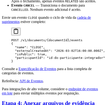
Após o fechamento, apenas eventos
são aceitos.
RELATED
Evento
— Transiciona o documento para
CANCEL
. Nenhum evento adicional é aceito.
CANCELLED
Envie um evento
quando o ciclo de vida da
cadeia de
CLOSE
suprimentos
estiver completo:
POST /v
1
/documents/{
documentId
}/events
{
  "name"
: 
"CLOSE"
,
  "externalCreatedAt"
: 
"2026-03-02T16:00:00.000Z"
,
  "isPublic"
: 
true
,
  "participantId"
: 
"id-do-participante-integrador"
}
Consulte a
Especificação de Eventos
para a lista completa de
categorias de eventos.
Referência:
API de Eventos
.
Para integrações de alto volume, considere o
endpoint de eventos
em lote
para enviar múltiplos eventos por requisição.
Etapa 4: Anexar arquivos de evidência