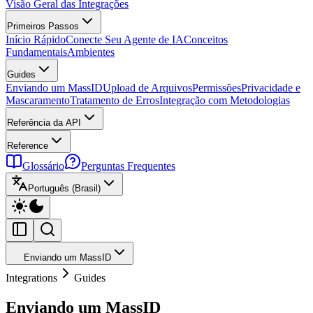
Visão Geral das Integrações
Primeiros Passos
Início Rápido
Conecte Seu Agente de IA
Conceitos
Fundamentais
Ambientes
Guides
Enviando um MassID
Upload de Arquivos
Permissões
Privacidade e
Mascaramento
Tratamento de Erros
Integração com Metodologias
Referência da API
Reference
Glossário
Perguntas Frequentes
Português (Brasil)
Enviando um MassID
Integrations
Guides
Enviando um MassID