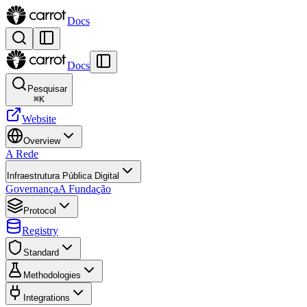
Docs
Docs
Pesquisar
⌘
K
Website
Overview
A Rede
Infraestrutura Pública Digital
Governança
A Fundação
Protocol
Registry
Standard
Methodologies
Integrations