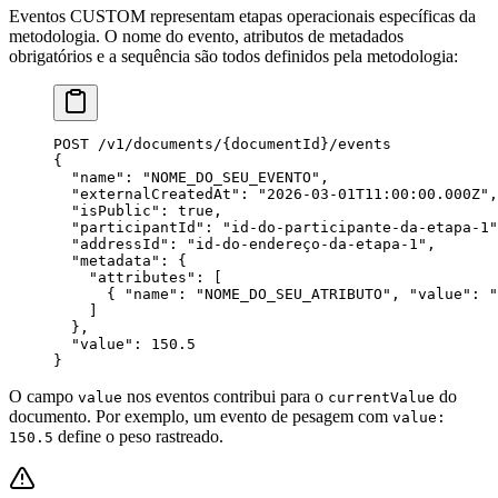
Eventos CUSTOM representam etapas operacionais específicas da
metodologia. O nome do evento, atributos de metadados
obrigatórios e a sequência são todos definidos pela metodologia:
POST /v
1
/documents/{
documentId
}/events
{
  "name"
: 
"NOME_DO_SEU_EVENTO"
,
  "externalCreatedAt"
: 
"2026-03-01T11:00:00.000Z"
,
  "isPublic"
: 
true
,
  "participantId"
: 
"id-do-participante-da-etapa-1"
  "addressId"
: 
"id-do-endereço-da-etapa-1"
,
  "metadata"
: {
    "attributes"
: [
      { 
"name"
: 
"NOME_DO_SEU_ATRIBUTO"
, 
"value"
: 
"
    ]
  },
  "value"
: 
150.5
}
O campo
nos eventos contribui para o
do
value
currentValue
documento. Por exemplo, um evento de pesagem com
value:
define o peso rastreado.
150.5