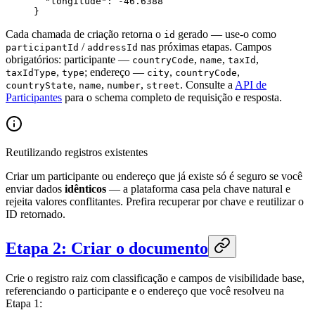
  "longitude"
: 
-46.6388
}
Cada chamada de criação retorna o
gerado — use-o como
id
/
nas próximas etapas. Campos
participantId
addressId
obrigatórios: participante —
,
,
,
countryCode
name
taxId
,
; endereço —
,
,
taxIdType
type
city
countryCode
,
,
,
. Consulte a
API de
countryState
name
number
street
Participantes
para o schema completo de requisição e resposta.
Reutilizando registros existentes
Criar um participante ou endereço que já existe só é seguro se você
enviar dados
idênticos
— a plataforma casa pela chave natural e
rejeita valores conflitantes. Prefira recuperar por chave e reutilizar o
ID retornado.
Etapa 2: Criar o documento
Crie o registro raiz com classificação e campos de visibilidade base,
referenciando o participante e o endereço que você resolveu na
Etapa 1: