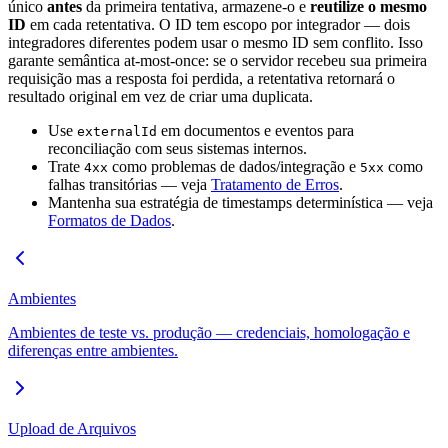
único
antes
da primeira tentativa, armazene-o e
reutilize o mesmo
ID
em cada retentativa. O ID tem escopo por integrador — dois
integradores diferentes podem usar o mesmo ID sem conflito. Isso
garante semântica at-most-once: se o servidor recebeu sua primeira
requisição mas a resposta foi perdida, a retentativa retornará o
resultado original em vez de criar uma duplicata.
Use
em documentos e eventos para
externalId
reconciliação com seus sistemas internos.
Trate
como problemas de dados/integração e
como
4xx
5xx
falhas transitórias — veja
Tratamento de Erros
.
Mantenha sua estratégia de timestamps determinística — veja
Formatos de Dados
.
Ambientes
Ambientes de teste vs. produção — credenciais, homologação e
diferenças entre ambientes.
Upload de Arquivos