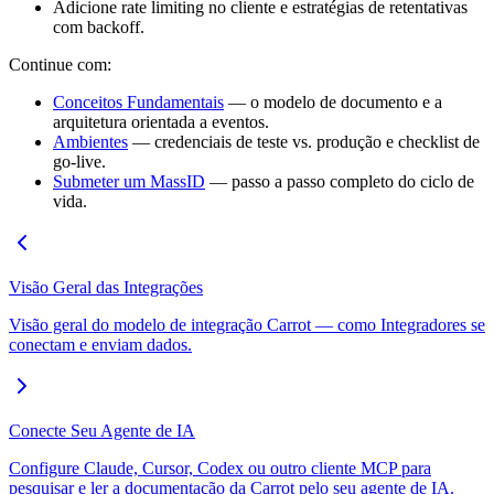
Adicione rate limiting no cliente e estratégias de retentativas
com backoff.
Continue com:
Conceitos Fundamentais
— o modelo de documento e a
arquitetura orientada a eventos.
Ambientes
— credenciais de teste vs. produção e checklist de
go-live.
Submeter um MassID
— passo a passo completo do ciclo de
vida.
Visão Geral das Integrações
Visão geral do modelo de integração Carrot — como Integradores se
conectam e enviam dados.
Conecte Seu Agente de IA
Configure Claude, Cursor, Codex ou outro cliente MCP para
pesquisar e ler a documentação da Carrot pelo seu agente de IA.