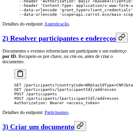
  --header
 'Authorization: Basic <base64(clientId:
  --header
 'Content-Type: application/x-www-form-u
  --data-urlencode
 'grant_type=client_credentials'
  --data-urlencode
 'scope=api.carrot.eco/main-scop
Detalhes do endpoint:
Autenticação
.
2) Resolver participantes e endereços
Documentos e eventos referenciam um participante e um endereço
por ID
. Recupere-os por chave, ou crie-os, antes de criar o
documento:
GET
 /participants?countryCode=BR&taxIdType=CNPJ&ta
GET
 /participants/{participantId}/addresses
POST
 /participants
POST
 /participants/{participantId}/addresses
Authorization
:
 Bearer <access_token>
Detalhes do endpoint:
Participantes
.
3) Criar um documento