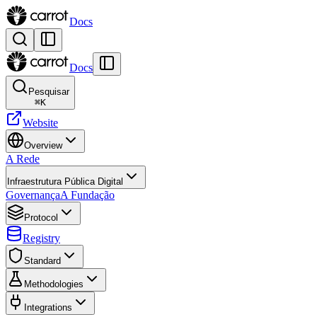
Docs
Docs
Pesquisar
⌘
K
Website
Overview
A Rede
Infraestrutura Pública Digital
Governança
A Fundação
Protocol
Registry
Standard
Methodologies
Integrations