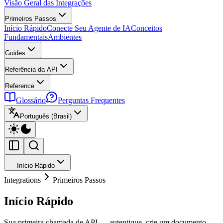
Visão Geral das Integrações
Primeiros Passos
Início Rápido
Conecte Seu Agente de IA
Conceitos
Fundamentais
Ambientes
Guides
Referência da API
Reference
Glossário
Perguntas Frequentes
Português (Brasil)
Início Rápido
Integrations
Primeiros Passos
Início Rápido
Sua primeira chamada de API — autentique, crie um documento,