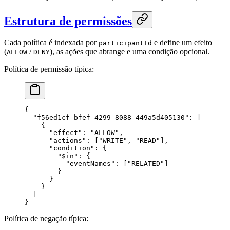
Estrutura de permissões
Cada política é indexada por
e define um efeito
participantId
(
/
), as ações que abrange e uma condição opcional.
ALLOW
DENY
Política de permissão típica:
{
  "f56ed1cf-bfef-4299-8088-449a5d405130"
: [
    {
      "effect"
: 
"ALLOW"
,
      "actions"
: [
"WRITE"
, 
"READ"
],
      "condition"
: {
        "$in"
: {
          "eventNames"
: [
"RELATED"
]
        }
      }
    }
  ]
}
Política de negação típica: