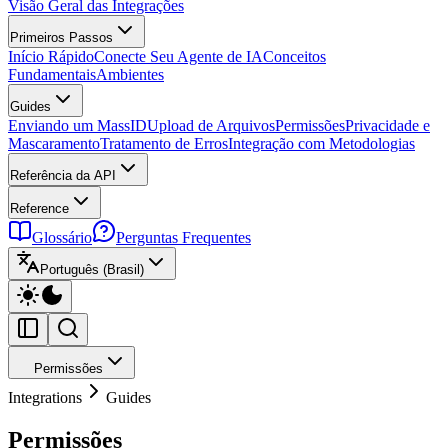
Visão Geral das Integrações
Primeiros Passos
Início Rápido
Conecte Seu Agente de IA
Conceitos
Fundamentais
Ambientes
Guides
Enviando um MassID
Upload de Arquivos
Permissões
Privacidade e
Mascaramento
Tratamento de Erros
Integração com Metodologias
Referência da API
Reference
Glossário
Perguntas Frequentes
Português (Brasil)
Permissões
Integrations
Guides
Permissões