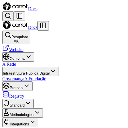
Docs
Docs
Pesquisar
⌘
K
Website
Overview
A Rede
Infraestrutura Pública Digital
Governança
A Fundação
Protocol
Registry
Standard
Methodologies
Integrations