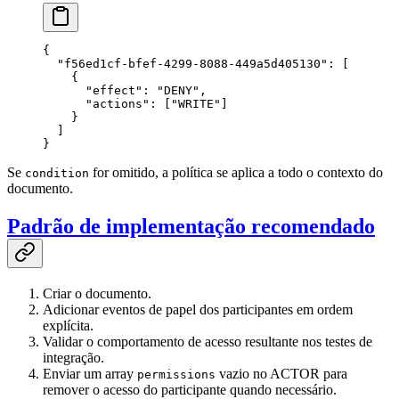
{
  "f56ed1cf-bfef-4299-8088-449a5d405130"
: [
    {
      "effect"
: 
"DENY"
,
      "actions"
: [
"WRITE"
]
    }
  ]
}
Se
for omitido, a política se aplica a todo o contexto do
condition
documento.
Padrão de implementação recomendado
Criar o documento.
Adicionar eventos de papel dos participantes em ordem
explícita.
Validar o comportamento de acesso resultante nos testes de
integração.
Enviar um array
vazio no ACTOR para
permissions
remover o acesso do participante quando necessário.