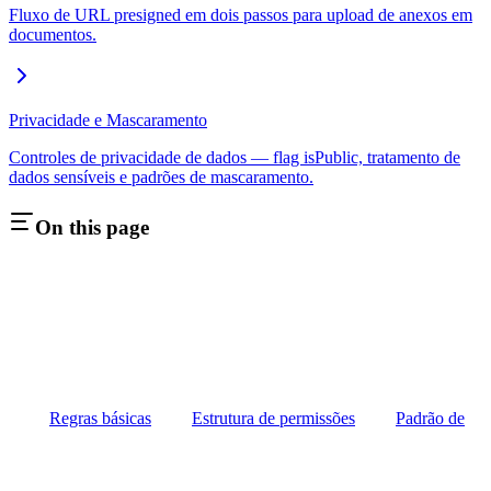
Fluxo de URL presigned em dois passos para upload de anexos em
documentos.
Privacidade e Mascaramento
Controles de privacidade de dados — flag isPublic, tratamento de
dados sensíveis e padrões de mascaramento.
On this page
Regras básicas
Estrutura de permissões
Padrão de