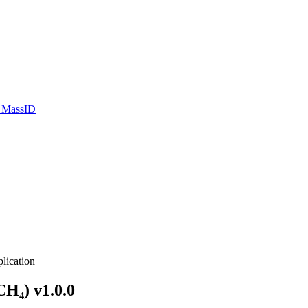
o MassID
lication
H₄) v1.0.0