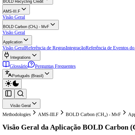
BOLD Recycling Credit
AMS-III.F
Visão Geral
BOLD Carbon (CH₄) - MvF
Visão Geral
Application
Visão Geral
Referência de Regras
Integração
Referência de Eventos d
Integrations
Glossário
Perguntas Frequentes
Português (Brasil)
Visão Geral
Methodologies
AMS-III.F
BOLD Carbon (CH₄) - MvF
App
Visão Geral da Aplicação BOLD Carbon (C