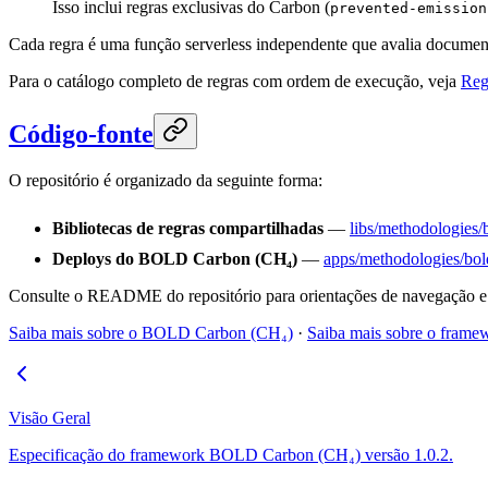
Isso inclui regras exclusivas do Carbon (
prevented-emission
Cada regra é uma função serverless independente que avalia docume
Para o catálogo completo de regras com ordem de execução, veja
Reg
Código-fonte
O repositório é organizado da seguinte forma:
Bibliotecas de regras compartilhadas
—
libs/methodologies/b
Deploys do BOLD Carbon (CH₄)
—
apps/methodologies/bold
Consulte o README do repositório para orientações de navegação e i
Saiba mais sobre o BOLD Carbon (CH₄)
·
Saiba mais sobre o frame
Visão Geral
Especificação do framework BOLD Carbon (CH₄) versão 1.0.2.