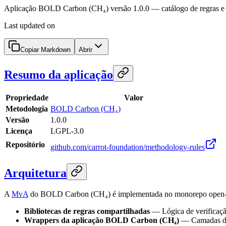
Aplicação BOLD Carbon (CH₄) versão 1.0.0 — catálogo de regras e 
Last updated on
Copiar Markdown
Abrir
Resumo da aplicação
Propriedade
Valor
Metodologia
BOLD Carbon (CH₄)
Versão
1.0.0
Licença
LGPL-3.0
Repositório
github.com/carrot-foundation/methodology-rules
Arquitetura
A
MvA
do BOLD Carbon (CH₄) é implementada no monorepo open-sou
Bibliotecas de regras compartilhadas
— Lógica de verificaçã
Wrappers da aplicação BOLD Carbon (CH₄)
— Camadas de 