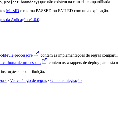
,
) que não existem na camada compartilhada.
s
project-boundary
ntos
MassID
e retorna PASSED ou FAILED com uma explicação.
ras da Aplicação v1.0.0
.
old/rule-processors/
contém as implementações de regras comparti
-carbon/rule-processors/
contém os wrappers de deploy para esta m
nstruções de contribuição.
work
·
Ver catálogo de regras
·
Guia de integração