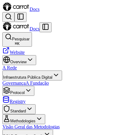
Docs
Docs
Pesquisar
⌘
K
Website
Overview
A Rede
Infraestrutura Pública Digital
Governança
A Fundação
Protocol
Registry
Standard
Methodologies
Visão Geral das Metodologias