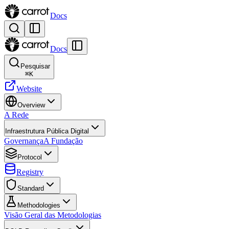
Docs
Docs
Pesquisar
⌘
K
Website
Overview
A Rede
Infraestrutura Pública Digital
Governança
A Fundação
Protocol
Registry
Standard
Methodologies
Visão Geral das Metodologias