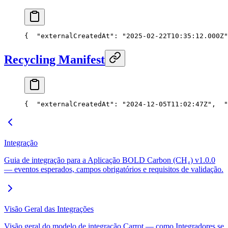
{
  "externalCreatedAt": "2025-02-22T10:35:12.000Z"
Recycling Manifest
{
  "externalCreatedAt": "2024-12-05T11:02:47Z",
  "
Integração
Guia de integração para a Aplicação BOLD Carbon (CH₄) v1.0.0
— eventos esperados, campos obrigatórios e requisitos de validação.
Visão Geral das Integrações
Visão geral do modelo de integração Carrot — como Integradores se