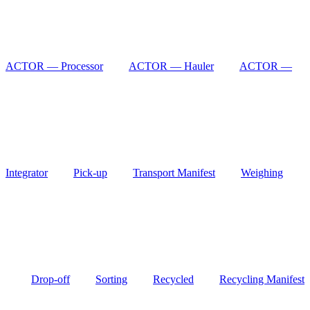
ACTOR — Processor
ACTOR — Hauler
ACTOR —
Integrator
Pick-up
Transport Manifest
Weighing
Drop-off
Sorting
Recycled
Recycling Manifest