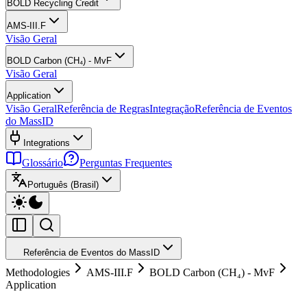
BOLD Recycling Credit
AMS-III.F
Visão Geral
BOLD Carbon (CH₄) - MvF
Visão Geral
Application
Visão Geral
Referência de Regras
Integração
Referência de Eventos
do MassID
Integrations
Glossário
Perguntas Frequentes
Português (Brasil)
Referência de Eventos do MassID
Methodologies
AMS-III.F
BOLD Carbon (CH₄) - MvF
Application